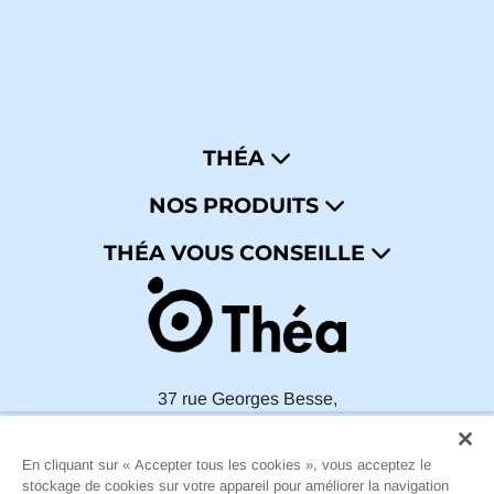
THÉA
Accueil
NOS PRODUITS
A propos
Produits
Contact
THÉA VOUS CONSEILLE
Sécheresse oculaire
Mentions légales
FAQ
Politique de confidentialité
Conditions générales d’utilisation
37 rue Georges Besse,
63100 Clermont-Ferrand,
FRANCE
En cliquant sur « Accepter tous les cookies », vous acceptez le
stockage de cookies sur votre appareil pour améliorer la navigation